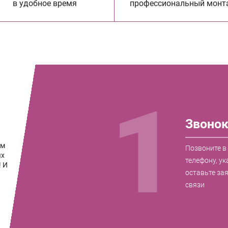
в удобное время
профессиональный монт
1
Звоно
ам
Позвоните в
ых
телефону, ук
! И
оставьте за
связи