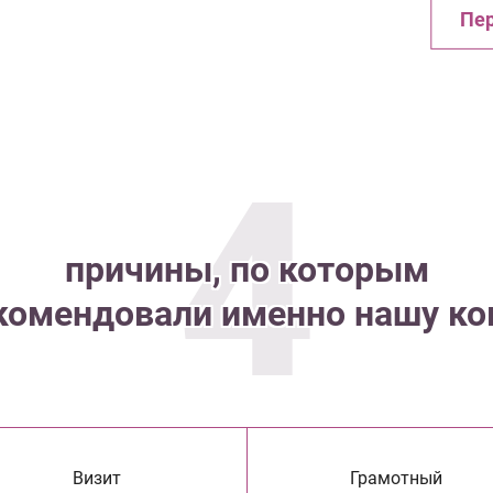
Пер
4
причины, по которым
комендовали именно нашу к
Визит
Грамотный